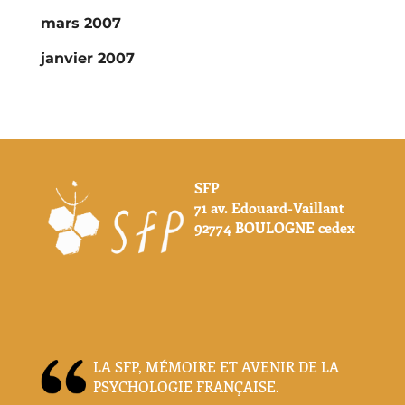
mars 2007
janvier 2007
SFP
71 av. Edouard-Vaillant
92774 BOULOGNE cedex
LA SFP, MÉMOIRE ET AVENIR DE LA
PSYCHOLOGIE FRANÇAISE.