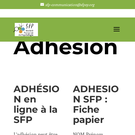
sfp-communication@sfpsy.org
ADHÉSIO
ADHESIO
N en
N SFP :
ligne à la
Fiche
SFP
papier
L’adhésion peut être
NOM Prénom