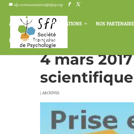
sfp-communication@sfpsy.org
ACCUEIL SFP
PUBLICATIONS
NOS PARTENAIRE
RESSOURCES INTERNES
4 mars 2017
scientifique
|
ARCHIVES