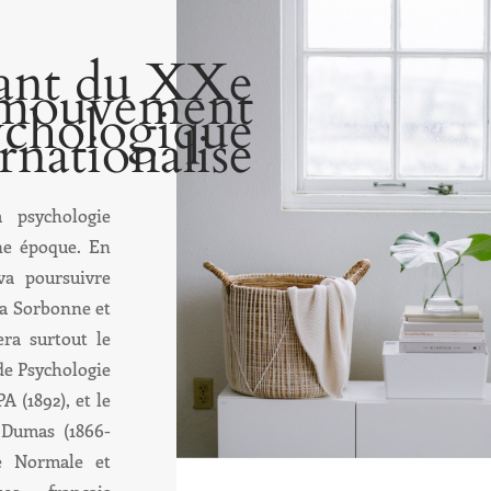
ant du XXe
e mouvement
ychologique
ernationalise
 psychologie
ne époque. En
va poursuivre
 la Sorbonne et
era surtout le
 de Psychologie
A (1892), et le
 Dumas (1866-
e Normale et