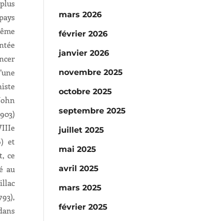
plus
mars 2026
pays
même
février 2026
ntée
janvier 2026
ncer
d’une
novembre 2025
iste
octobre 2025
John
septembre 2025
1903)
VIIIe
juillet 2025
) et
mai 2025
t, ce
avril 2025
é au
illac
mars 2025
793),
février 2025
dans