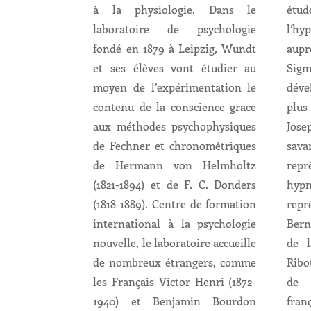
à la physiologie. Dans le
étu
laboratoire de psychologie
l’h
fondé en 1879 à Leipzig, Wundt
aup
et ses élèves vont étudier au
Sigm
moyen de l’expérimentation le
déve
contenu de la conscience grace
plus
aux méthodes psychophysiques
Jose
de Fechner et chronométriques
sava
de Hermann von Helmholtz
rep
(1821-1894) et de F. C. Donders
hy
(1818-1889). Centre de formation
repr
international à la psychologie
Bern
nouvelle, le laboratoire accueille
de l
de nombreux étrangers, comme
Ribo
les Français Victor Henri (1872-
de 
1940) et Benjamin Bourdon
fran