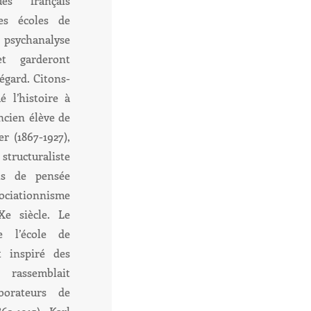
ues français
es écoles de
a psychanalyse
et garderont
égard. Citons-
 l’histoire à
ncien élève de
 (1867-1927),
ructuraliste
ts de pensée
ciationnisme
e siècle. Le
e l’école de
 inspiré des
 rassemblait
borateurs de