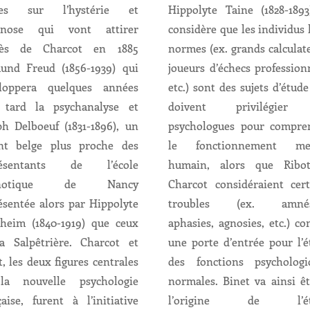
des sur l’hystérie et
Hippolyte Taine (1828-1893)
ypnose qui vont attirer
considère que les individus
rès de Charcot en 1885
normes (ex. grands calculat
und Freud (1856-1939) qui
joueurs d’échecs profession
loppera quelques années
etc.) sont des sujets d’étud
 tard la psychanalyse et
doivent privilégier 
ph Delboeuf (1831-1896), un
psychologues pour compre
nt belge plus proche des
le fonctionnement me
résentants de l’école
humain, alors que Ribo
pnotique de Nancy
Charcot considéraient cert
ésentée alors par Hippolyte
troubles (ex. amnési
heim (1840-1919) que ceux
aphasies, agnosies, etc.) c
a Salpêtrière. Charcot et
une porte d’entrée pour l’é
t, les deux figures centrales
des fonctions psychologi
la nouvelle psychologie
normales. Binet va ainsi êt
çaise, furent à l’initiative
l’origine de l’ét