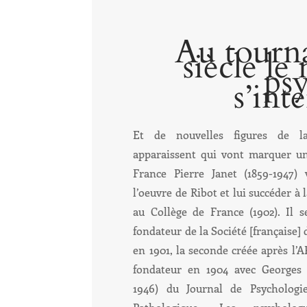
Au tourn
siècle l
ps
s’int
Et de nouvelles figures de la
apparaissent qui vont marquer u
France Pierre Janet (1859-1947) 
l’oeuvre de Ribot et lui succéder à
au Collège de France (1902). Il s
fondateur de la Société [française]
en 1901, la seconde créée après l’AP
fondateur en 1904 avec Georges
1946) du Journal de Psychologi