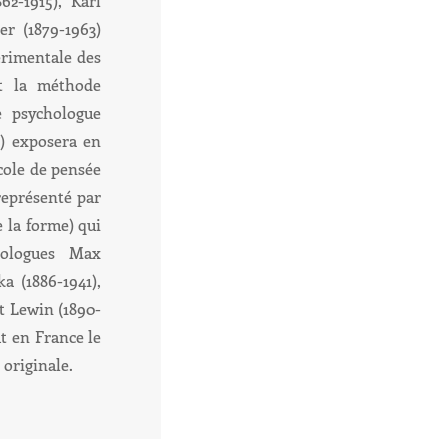
2-1915), Karl
r (1879-1963)
érimentale des
nt la méthode
e psychologue
4) exposera en
cole de pensée
représenté par
e la forme) qui
hologues Max
a (1886-1941),
t Lewin (1890-
ut en France le
 originale.