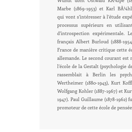
Wundt dont Ostwald KÃ¼lpe (186
Marbe (1869-1953) et Karl BÃ¼hle
qui vont s’intéresser à l’étude exp
processus supérieurs en utilisa
d’introspection expérimentale. L
français Albert Burloud (1888-195
France de manière critique cette é
allemande. Le second courant est 
l’école de la Gestalt (psychologie d
rassemblait à Berlin les psyc
Wertheimer (1880-1943), Kurt Koffk
Wolfgang Kohler (1887-1967) et Kur
1947). Paul Guillaume (1878-1962) f
promoteur de cette école de pensée