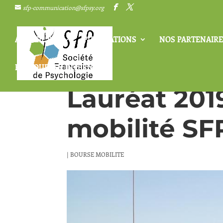
sfp-communication@sfpsy.org
ACCUEIL SFP
PUBLICATIONS
NOS PARTENAIRE
RESSOURCES INTERNES
Lauréat 201
mobilité SF
|
BOURSE MOBILITE